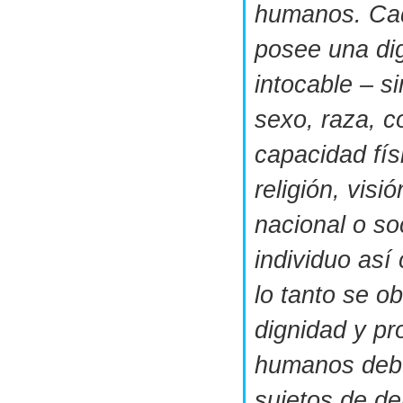
humanos. Ca
posee una dig
intocable – s
sexo, raza, co
capacidad fís
religión, visió
nacional o so
individuo así
lo tanto se ob
dignidad y pr
humanos debe
sujetos de de